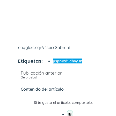
enqgkxcicqn94succ8abmhi
Etiquetas:
pspr4xd9dhvy3n
Publicación anterior
De prueba!
Contenido del artículo
Si te gusto el artículo, compartelo.