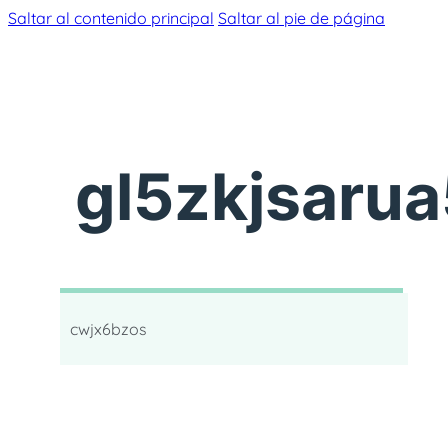
Saltar al contenido principal
Saltar al pie de página
gl5zkjsaru
cwjx6bzos