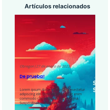
Artículos relacionados
Obregon
|
27 de enero de 2023
De prueba!
Lorem ipsum dolor sit amet, consectetur
adipiscing elit. Duis vel libero eget enim
commodo commodo ac quis magna.
Suspendisse sollicitudin…