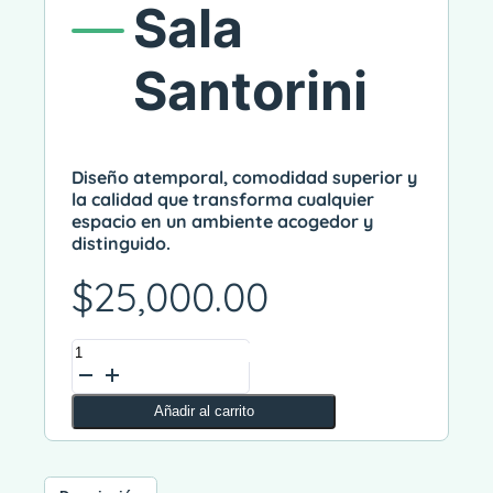
Sala
Santorini
Diseño atemporal, comodidad superior y
la calidad que transforma cualquier
espacio en un ambiente acogedor y
distinguido.
$
25,000.00
Sala
Alternative:
Santorini
cantidad
Añadir al carrito