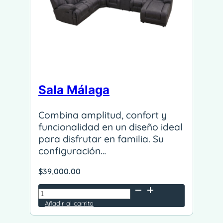
Sala Málaga
Combina amplitud, confort y
funcionalidad en un diseño ideal
para disfrutar en familia. Su
configuración…
$
39,000.00
Sala
Málaga
Añadir al carrito
Alternative:
cantidad