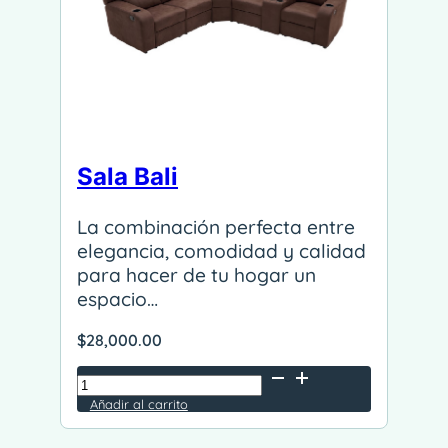
Sala Bali
La combinación perfecta entre
elegancia, comodidad y calidad
para hacer de tu hogar un
espacio…
$
28,000.00
Sala
Bali
Añadir al carrito
Alternative:
cantidad