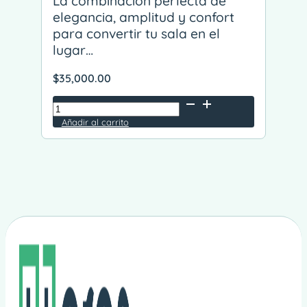
La combinación perfecta de
elegancia, amplitud y confort
para convertir tu sala en el
lugar…
$
35,000.00
Sala
Italia
Añadir al carrito
Alternative:
cantidad