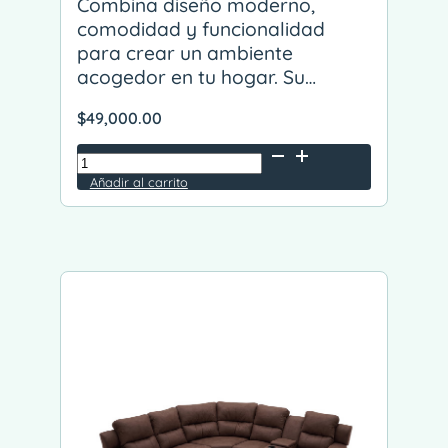
Combina diseño moderno,
comodidad y funcionalidad
para crear un ambiente
acogedor en tu hogar. Su…
$
49,000.00
Sala
Shangái
Añadir al carrito
Alternative:
cantidad