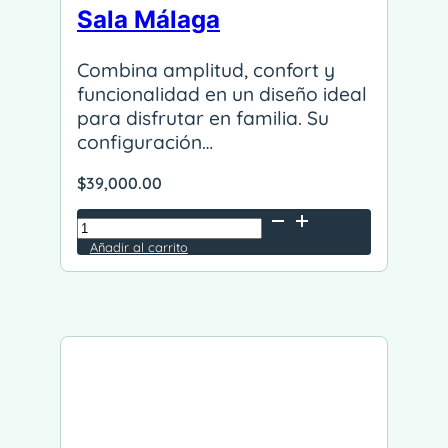
Sala Málaga
Combina amplitud, confort y
funcionalidad en un diseño ideal
para disfrutar en familia. Su
configuración…
$
39,000.00
Sala
Málaga
Añadir al carrito
Alternative:
cantidad