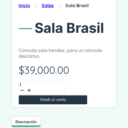
Inicio
/
Salas
/
Sala Brasil
Sala Brasil
Cómoda sala familiar, para un cómodo
descanso.
$
39,000.00
Sala
Alternative:
Brasil
cantidad
Añadir al carrito
Descripción