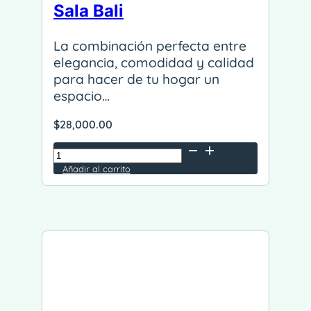
Sala Bali
La combinación perfecta entre
elegancia, comodidad y calidad
para hacer de tu hogar un
espacio…
$
28,000.00
Sala
Bali
Añadir al carrito
Alternative:
cantidad