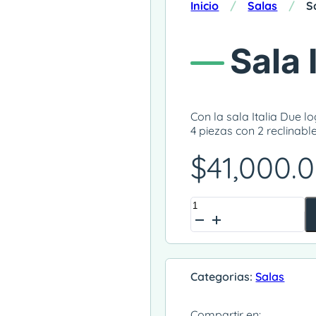
Inicio
/
Salas
/
S
Sala 
Con la sala Italia Due lo
4 piezas con 2 reclinable
$
41,000.
Sala
Alternative:
Italia
Grand
cantidad
Categorias:
Salas
Compartir en: